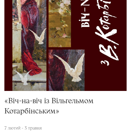
«Віч-на-віч із Вільгельмом
Котарбінським»
7 лютий - 3 травня