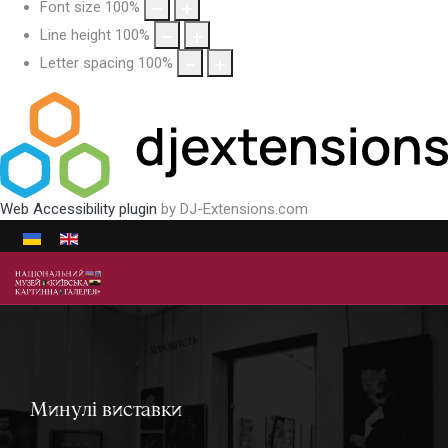
Font size
100
%
Line height
100
%
Letter spacing
100
%
Web Accessibility plugin
by DJ-Extensions.com
Виберіть свою мову
Минулі виставки