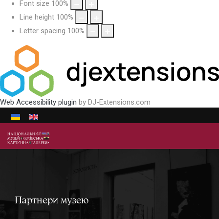
Font size
100
%
Line height
100
%
Letter spacing
100
%
Web Accessibility plugin
by DJ-Extensions.com
Виберіть свою мову
Партнери музею