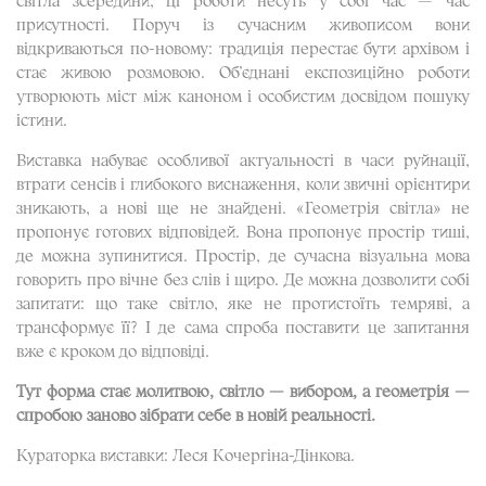
присутності. Поруч із сучасним живописом вони
відкриваються по-новому: традиція перестає бути архівом і
стає живою розмовою. Об’єднані експозиційно роботи
утворюють міст між каноном і особистим досвідом пошуку
істини.
Виставка набуває особливої актуальності в часи руйнації,
втрати сенсів і глибокого виснаження, коли звичні орієнтири
зникають, а нові ще не знайдені. «Геометрія світла» не
пропонує готових відповідей. Вона пропонує простір тиші,
де можна зупинитися. Простір, де сучасна візуальна мова
говорить про вічне без слів і щиро. Де можна дозволити собі
запитати: що таке світло, яке не протистоїть темряві, а
трансформує її? І де сама спроба поставити це запитання
вже є кроком до відповіді.
Тут форма стає молитвою, світло — вибором, а геометрія —
спробою заново зібрати себе в новій реальності.
Кураторка виставки: Леся Кочергіна-Дінкова.