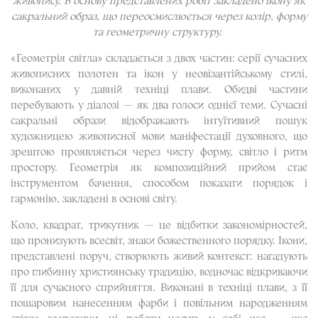
сакральний образ, що переосмислюється через колір, форму
та геометричну структуру.
«Геометрія світла» складається з двох частин: серії сучасних
живописних полотен та ікон у неовізантійському стилі,
виконаних у давній техніці плави. Обидві частини
перебувають у діалозі — як два голоси однієї теми. Сучасні
сакральні образи відображають інтуїтивний пошук
художницею живописної мови маніфестації духовного, що
зрештою проявляється через чисту форму, світло і ритм
простору. Геометрія як композиційний прийом стає
інструментом бачення, способом показати порядок і
гармонію, закладені в основі світу.
Коло, квадрат, трикутник — це відбитки закономірностей,
що пронизують всесвіт, знаки божественного порядку. Ікони,
представлені поруч, створюють живий контекст: нагадують
про глибинну християнську традицію, водночас відкриваючи
її для сучасного сприйняття. Виконані в техніці плави, з її
пошаровим нанесенням фарби і повільним народженням
світла зсередини, ці роботи несуть у собі час — час