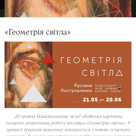
«Геометрія світла»
20 травня
Національному музеї «Київська картинна
галерея»
розпочинає роботу виставка «Геометрія світла». У
проєкті традиція іконопису поєднується з мовою сучасного
живопису. В основу представлених робіт закладено ікону як