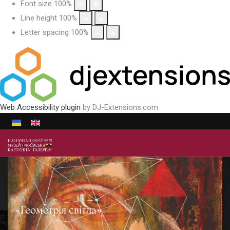
Font size
100
%
Line height
100
%
Letter spacing
100
%
Web Accessibility plugin
by DJ-Extensions.com
Виберіть свою мову
«Геометрія світла»