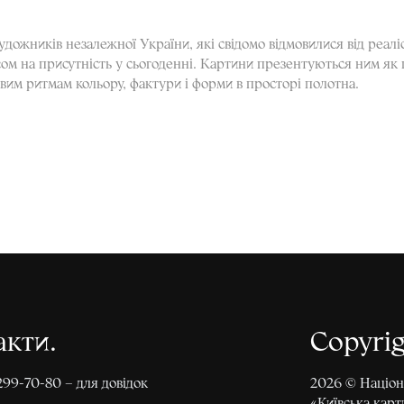
ожників незалежної України, які свідомо відмовилися від реал
ом на присутність у сьогоденні. Картини презентуються ним як 
овим ритмам кольору, фактури і форми в просторі полотна.
акти
Copyri
299-70-80 – для довідок
2026 © Націон
«Київська карт