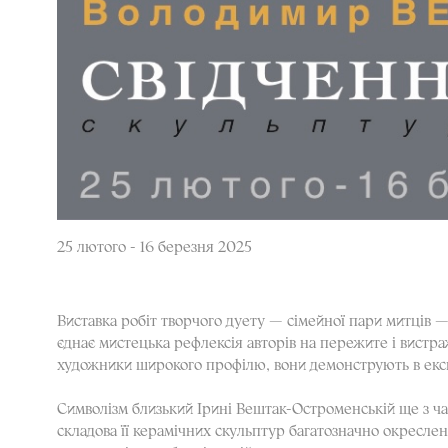
25 лютого - 16 березня 2025
Виставка робіт творчого дуету — сімейної пари митців 
єднає мистецька рефлексія авторів на пережите і вистра
художники широкого профілю, вони демонструють в експо
Символізм близький Ірині Вештак-Остроменській ще з часі
складова її керамічних скульптур багатозначно окреслен