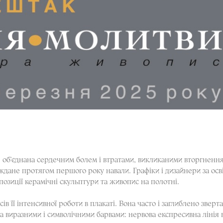
— об’єднана сердечним болем і втратами, викликаними вторгнення
ждане протягом першого року навали. Графіки і дизайнери за ос
зиції керамічні скульптури та живопис на полотні.
в її інтенсивної роботи в плакаті. Вона часто і заглиблено звер
а виразними і символічними барвами: нервова експресивна лінія в