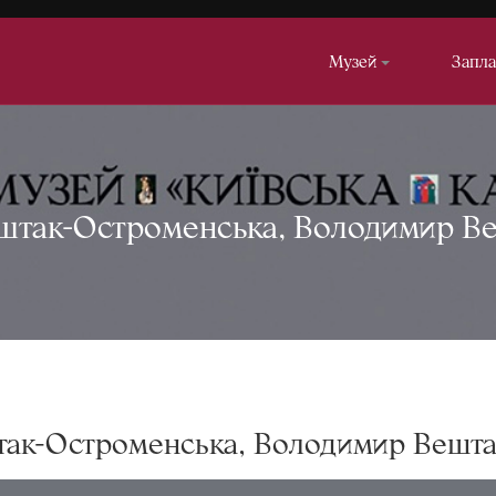
Музей
Запла
ештак-Остроменська, Володимир В
штак-Остроменська, Володимир Вешт