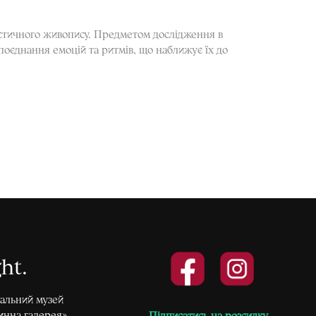
істичного живопису. Предметом дослідження в
поєднання емоцій та ритмів, що наближує їх до
ght
альний музей
инна галерея».
Підписатись на розсилку