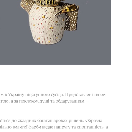
м в Україну підступного сусіда. Представлені твори
вітою, а за покликом душі та обдаруванням —
тається до складних багатошарових рішень. Образна
ільно вилитої фарби видає напругу та спонтанність, а