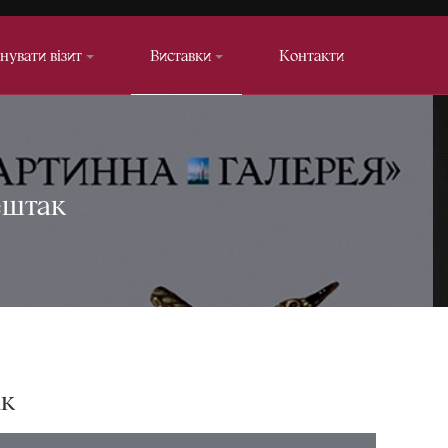
нувати візит
Виставки
Контакти
ештак
ак