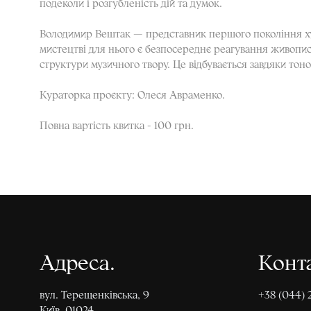
подеколи і розгубленість дій та думок.
Володимир Вештак — представник першого покоління худ
мистецтві для нього є безпосереднє реагування живопис
структури музичного твору. Це відбувається завдяки тон
Кураторка проєкту: Олеся Авраменко.
Повна вартість квитка - 100 грн.
Адреса
Конт
вул. Терещенківська, 9
+38 (044) 
Київ, 01024